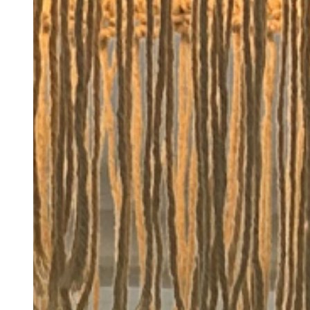
Rentals
Cultura
S.E.R
O Algarve
Trabalhe Connosco
Contacto