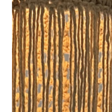
Retiros
Visitas de Estudo
Experiências e Eventos
Events
Discovery Kids Camp
Yoga e Fitness
Massagens
Atividades Outdoors