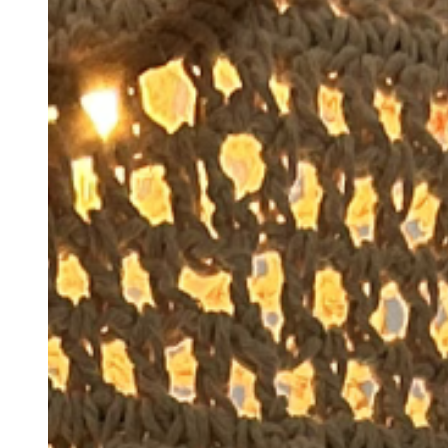
Estadas de Longa
Duração
Os Nossos Espaços
Nazari Restaurante
Alma Mater
Eco Store
Magic Garden
Cowork
Blog
Grupos