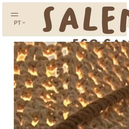
PT
Home
Sobre
Campismo
Alojamentos
Glamping
Apartamentos
Estúdios