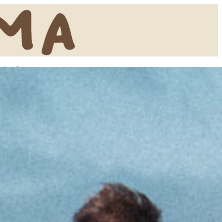
EXPERIÊNCIAS
GRUPOS
Eventos
Retiros
Discovery Kids Camp
Visitas de Estud
Yoga e Fitness
Massagens
Workshops
Rentals
Atividades Outdoors