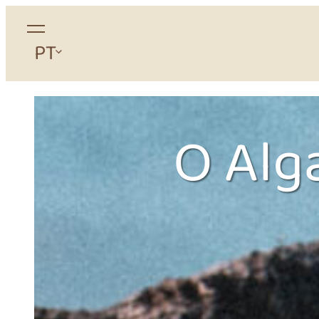
PT
SOBRE NÓS
ACOMO
O Alg
Sobre
Ca
Blog
Gl
S.E.R
Ap
Cultura
Est
O Algarve
Mo
Trabalhe Connosco
Est
Contacto
Du
FAQ