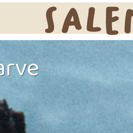
DAÇÕES
OS NOSSOS ESPAÇOS
arve
mpismo
Eco Store
amping
Alma Mater
artamentos
Nazari Restaurante
údios
Magic Garden
bile Homes
Cowork
adas de Longa
ração