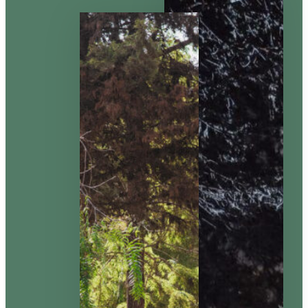
Estadas de Longa
Duração
Os Nossos Espaços
Nazari Restaurante
Alma Mater
Eco Store
Magic Garden
Cowork
Blog
Grupos