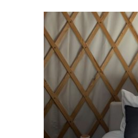
Rentals
Cultura
S.E.R
O Algarve
Trabalhe Connosco
Contacto