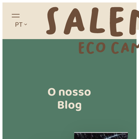
PT
Home
Sobre
Campismo
Alojamentos
O nosso
Blog
Glamping
Apartamentos
Estúdios