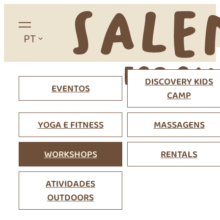
PT
Home
DISCOVERY KIDS
Sobre
EVENTOS
CAMP
Campismo
Alojamentos
YOGA E FITNESS
MASSAGENS
WORKSHOPS
RENTALS
Glamping
Apartamentos
ATIVIDADES
OUTDOORS
Estúdios