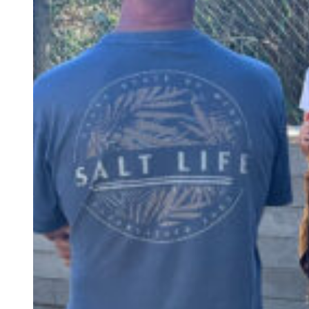
Rentals
Cultura
S.E.R
O Algarve
Trabalhe Connosco
Contacto