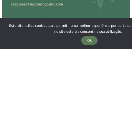
reservas@salemaecocamp.com
Este site utiliza cookies para permitir uma melhor experiência por parte do 
no site estará a consentir a sua utilização.
Ok
Perguntas Frequentes
Regulamento Interno
Política de Cancelamento
Política de Privacidade
Livro de Reclamações
RAL - Resolução Alternativa de
Litígios
© 2026 Salema Eco Camp
Design by
Crochet