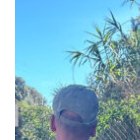
Retiros
Visitas de Estudo
Experiências e Eventos
Events
Discovery Kids Camp
Yoga e Fitness
Massagens
Atividades Outdoors