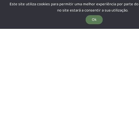
Este site utiliza cookies para permitir uma melhor experiência por parte do 
no site estará a consentir a sua utilização.
Ok
DESFRUTE DO NOSSO SPOTIFY.
DESPERDÍCIO ZERO GARANTIDO.
CAMPISMO
APARTAMENTOS
GLAMPING
ESTÚDIOS
MOBILE HOMES
ESTADAS DE LONGA DURAÇÃO
A NOSSA NEWSLETTER
Subscrever