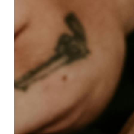
Retiros
Visitas de Estudo
Experiências e Eventos
Events
Discovery Kids Camp
Yoga e Fitness
Massagens
Atividades Outdoors