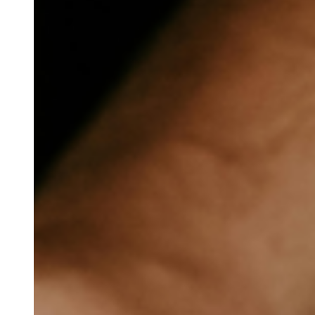
Estadas de Longa
Duração
Os Nossos Espaços
Nazari Restaurante
Alma Mater
Eco Store
Magic Garden
Cowork
Blog
Grupos