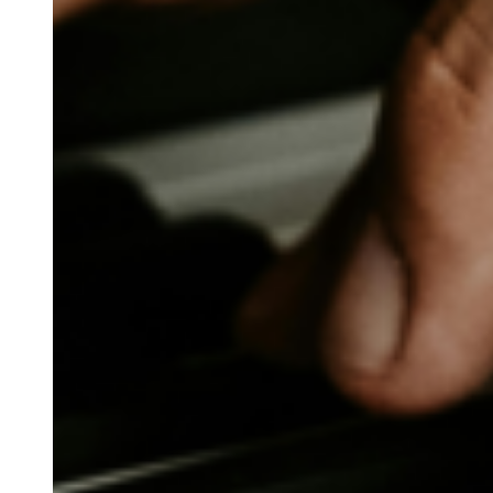
Rentals
Cultura
S.E.R
O Algarve
Trabalhe Connosco
Contacto