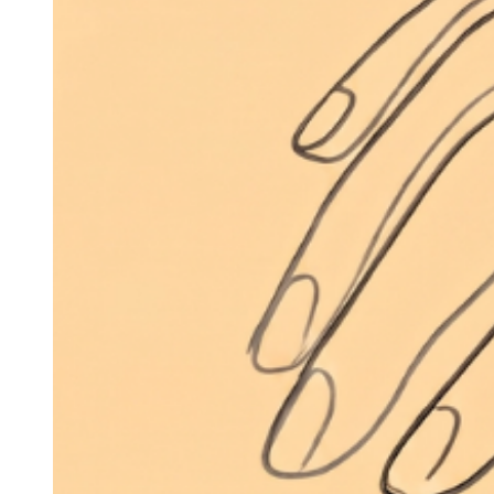
Rentals
Cultura
S.E.R
O Algarve
Trabalhe Connosco
Contacto