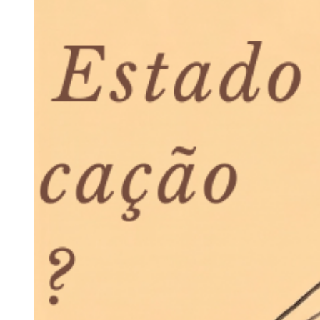
Retiros
Visitas de Estudo
Experiências e Eventos
Events
Discovery Kids Camp
Yoga e Fitness
Massagens
Atividades Outdoors