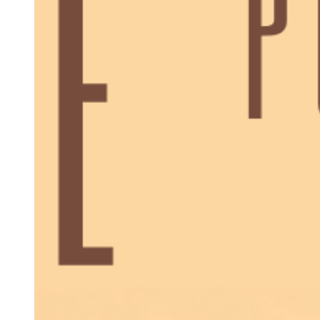
Estadas de Longa
Duração
Os Nossos Espaços
Nazari Restaurante
Alma Mater
Eco Store
Magic Garden
Cowork
Blog
Grupos