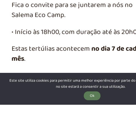
Fica o convite para se juntarem a nós no
Salema Eco Camp.
• Início às 18h00, com duração até às 20h0
Estas tertúlias acontecem
no dia 7 de ca
mês
.
Em cada encontro, iniciaremos a convers
Este site utiliza cookies para permitir uma melhor experiência por parte do 
com uma pequena provocação, a partir d
no site estará a consentir a sua utilização.
qual exploraremos juntos o que significa
Ok
pensar por nós próprios.
O desejo é que cada pessoa saia com mai
consciência sobre o que é pensar por si, 