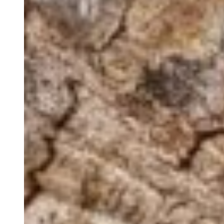
Retiros
Visitas de Estudo
Experiências e Eventos
Events
Discovery Kids Camp
Yoga e Fitness
Massagens
Atividades Outdoors