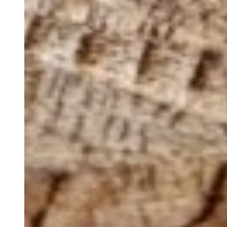
Rentals
Cultura
S.E.R
O Algarve
Trabalhe Connosco
Contacto