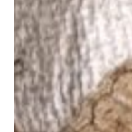
Estadas de Longa
Duração
Os Nossos Espaços
Nazari Restaurante
Alma Mater
Eco Store
Magic Garden
Cowork
Blog
Grupos