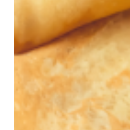
Retiros
Visitas de Estudo
Experiências e Eventos
Events
Discovery Kids Camp
Yoga e Fitness
Massagens
Atividades Outdoors