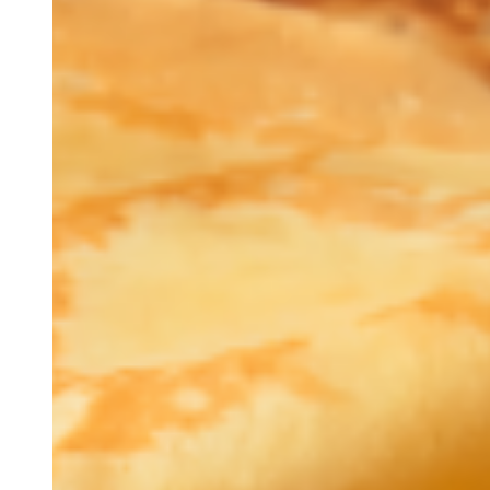
Estadas de Longa
Duração
Os Nossos Espaços
Nazari Restaurante
Alma Mater
Eco Store
Magic Garden
Cowork
Blog
Grupos