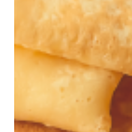
Rentals
Cultura
S.E.R
O Algarve
Trabalhe Connosco
Contacto