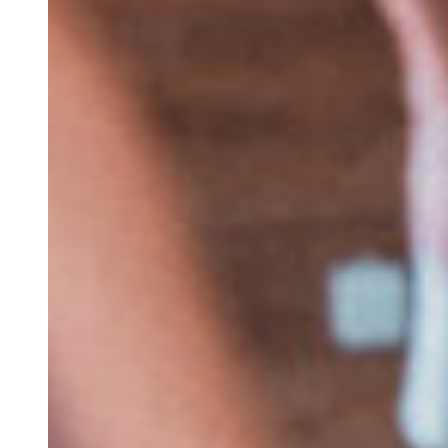
Rentals
Cultura
S.E.R
O Algarve
Trabalhe Connosco
Contacto