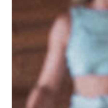
Estadas de Longa
Duração
Os Nossos Espaços
Nazari Restaurante
Alma Mater
Eco Store
Magic Garden
Cowork
Blog
Grupos