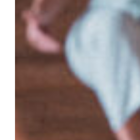
Retiros
Visitas de Estudo
Experiências e Eventos
Events
Discovery Kids Camp
Yoga e Fitness
Massagens
Atividades Outdoors