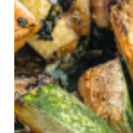
Rentals
Cultura
S.E.R
O Algarve
Trabalhe Connosco
Contacto