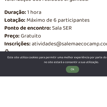
Duração:
1 hora
Lotação:
Máximo de 6 participantes
Ponto de encontro:
Sala SER
Preço:
Gratuito
Inscrições:
atividades@salemaecocamp.c
♻️
Este site utiliza cookies para permitir uma melhor experiência por parte do 
no site estará a consentir a sua utilização.
RESERVAR
Ok
DESFRUTE DO NOSSO SPOTIFY.