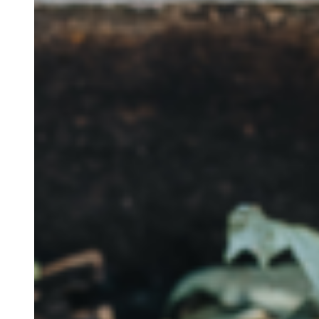
Estadas de Longa
Duração
Os Nossos Espaços
Nazari Restaurante
Alma Mater
Eco Store
Magic Garden
Cowork
Blog
Grupos