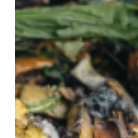
Retiros
Visitas de Estudo
Experiências e Eventos
Events
Discovery Kids Camp
Yoga e Fitness
Massagens
Atividades Outdoors