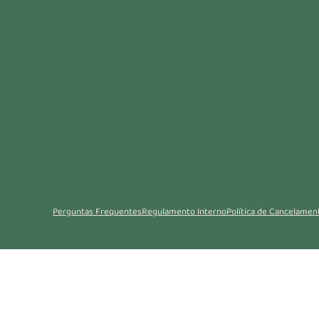
Praia da Salema, 8650-196 Buden
Perguntas Frequentes
Regulamento Interno
Política de Cancelamen