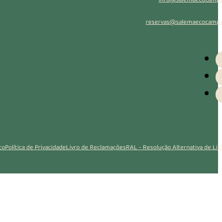
reservas@salemaecocamp
s
to
Política de Privacidade
Livro de Reclamações
RAL - Resolução Alternativa de Lití