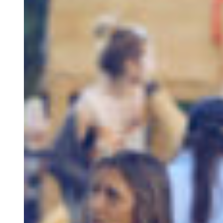
Long-term Stay
Our Spaces
Nazari Restaurant
Alma Mater
Eco Store
Magic Garden
Cowork
Blog
Groups