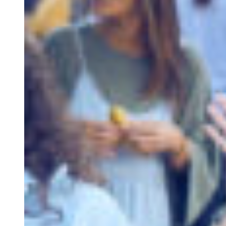
Retreats
Study Visits
Experiences
Events
Discovery Kids Camp
Yoga and Fitness
Massages
Outdoors Activities
Rentals
Culture