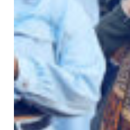
S.E.R
The Algarve
Contact