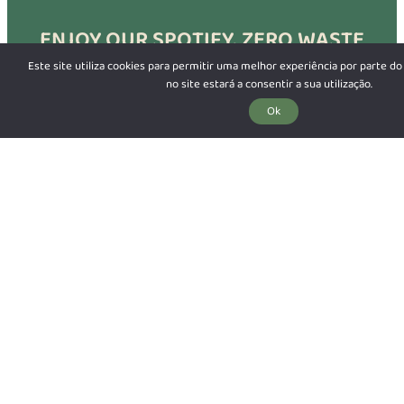
ENJOY OUR SPOTIFY. ZERO WASTE
GUARANTEED.
Este site utiliza cookies para permitir uma melhor experiência por parte do 
no site estará a consentir a sua utilização.
Ok
CAMPING
APARTAMENTS
GLAMPING
STUDIOS
MOBILE HOME
LONG TERM STAY
OUR NEWSLETTER
Subscribe
Salema Eco Camp